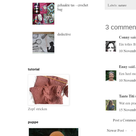
gehaakte tas - crochet
Labels:
nature
bag
3 commen
dedective
Conny
said
Ein tolles B
10 Novembe
Enny
said.
tutorial
Een heel mo
10 Novembe
Tante Titi
s
Wat een prac
Zopf stricken
15 Novembe
Post a Commen
puppe
Newer Post