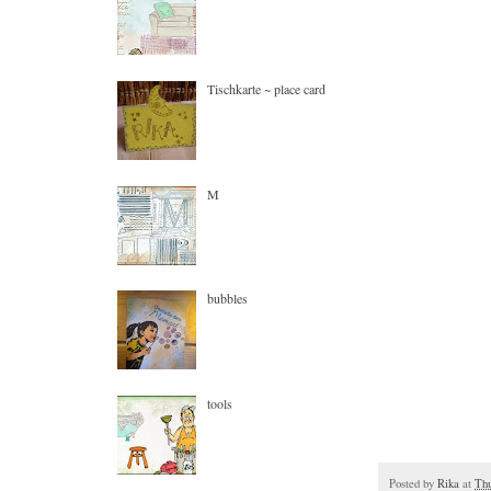
Tischkarte ~ place card
M
bubbles
tools
Posted by
Rika
at
Thu