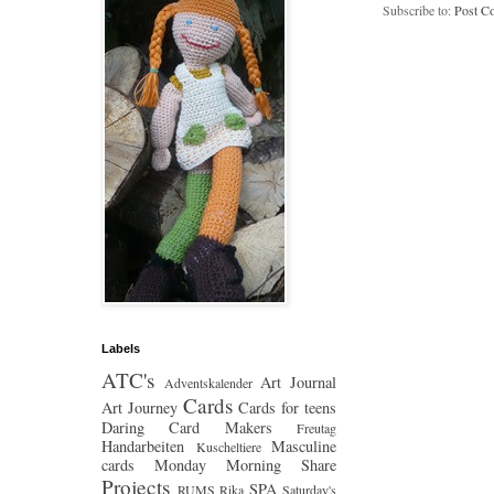
Subscribe to:
Post C
Labels
ATC's
Art Journal
Adventskalender
Cards
Art Journey
Cards for teens
Daring Card Makers
Freutag
Handarbeiten
Masculine
Kuscheltiere
cards
Monday Morning Share
Projects
SPA
RUMS
Rika
Saturday's