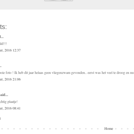
ts:
...
ild!!!
r, 2016 12:37
..
oie foto ! Ik heb dit jaar helaas geen vliegenzwam gevonden.. eerst was het veel te droog en nu
r, 2016 21:06
aid...
htig plaatje!
r, 2016 08:41
t
Home