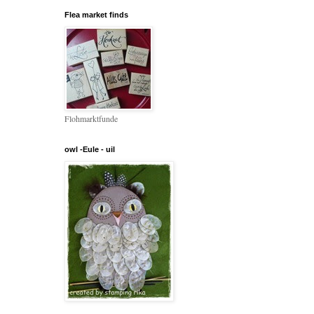
Flea market finds
Flohmarktfunde
owl -Eule - uil