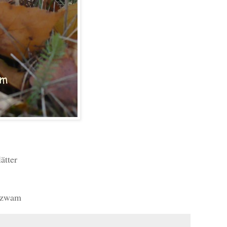
ätter
enzwam