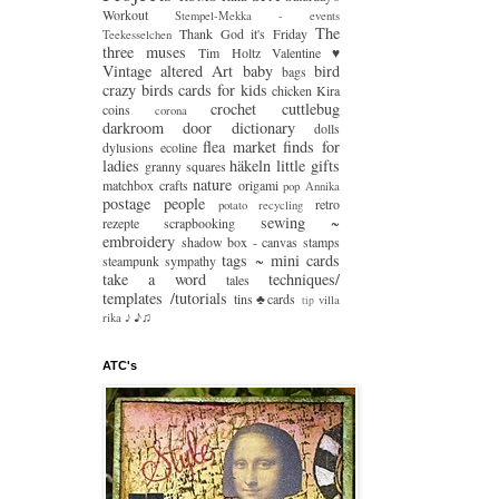
Workout
Stempel-Mekka - events
The
Thank God it's Friday
Teekesselchen
three muses
Tim Holtz
Valentine ♥
Vintage
altered Art
baby
bird
bags
crazy
birds
cards for kids
chicken Kira
crochet
cuttlebug
coins
corona
darkroom door
dictionary
dolls
flea market finds
for
dylusions
ecoline
ladies
häkeln
little gifts
granny squares
nature
matchbox crafts
origami
pop Annika
postage people
retro
potato
recycling
sewing ~
rezepte
scrapbooking
embroidery
shadow box - canvas
stamps
tags ~ mini cards
steampunk
sympathy
take a word
techniques/
tales
templates /tutorials
tins♣cards
villa
tip
♪♫
rika
♪
ATC's