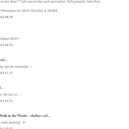
ist das denn??? Ich musste hier auch laut lachen. Tolll gemacht, liebe Rein.
's Mitmachen bei MOO-MANIA & MORE
014 08:28
rilliant MOO !
014 08:52
aid...
ig met die schoentjes :)
014 11:15
...
 süß das ist...
014 14:21
alk in the Woods - she/her
said...
 smile-inspring! :D
014 15:52