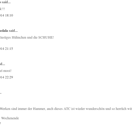
o
said...
k!!!
014 18:10
holala
said...
n lustiges Hühnchen und die SCHUHE!
014 21:15
d...
el mooi!
014 22:29
..
Werken sind immer der Hammer, auch dieses ATC ist wieder wunderschön und so herrlich wit
s Wochenende
r