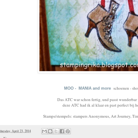
schoenen - sh
MOO - MANIA and more
Das ATC war schon fertig, und passt wunderbar
deze ATC had ik al klaar en past perfect bij h
Stamps/stempels: stampers Anonymous, Art Journey, Tim
nesday, April 23, 2014