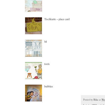
Tischkarte ~ place card
M
tools
bubbles
Posted by
Rika
at
Wed