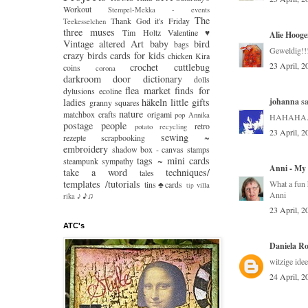
Workout
Stempel-Mekka - events
The
Thank God it's Friday
Teekesselchen
three muses
Tim Holtz
Valentine ♥
Alie Hooge
Vintage
altered Art
baby
bird
bags
Geweldig!!!
crazy
birds
cards for kids
chicken Kira
23 April, 2
crochet
cuttlebug
coins
corona
darkroom door
dictionary
dolls
flea market finds
for
dylusions
ecoline
ladies
häkeln
little gifts
johanna
sa
granny squares
nature
matchbox crafts
origami
pop Annika
HAHAHA... d
postage people
retro
potato
recycling
23 April, 2
sewing ~
rezepte
scrapbooking
embroidery
shadow box - canvas
stamps
tags ~ mini cards
steampunk
sympathy
Anni - My 
take a word
techniques/
tales
templates /tutorials
What a fun 
tins♣cards
villa
tip
Anni
♪♫
rika
♪
23 April, 2
ATC's
Daniela Ro
witzige idee
24 April, 2