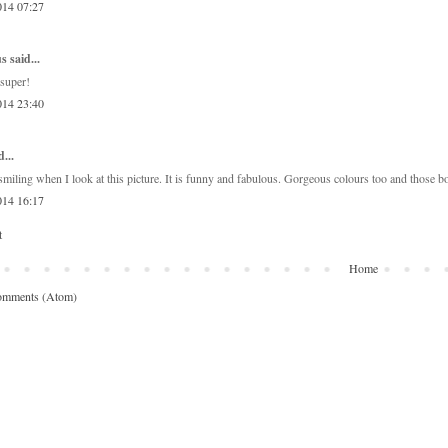
014 07:27
 said...
 super!
014 23:40
...
 smiling when I look at this picture. It is funny and fabulous. Gorgeous colours too and those bo
014 16:17
t
Home
omments (Atom)