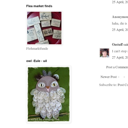
25 April, 2
Flea market finds
Anonymous
haha, die is
25 April, 2
Ozstuff
said
Flohmarktfunde
I can't stop
27 April, 2
owl -Eule - uil
Post a Commen
Newer Post
Subscribe to:
Post C