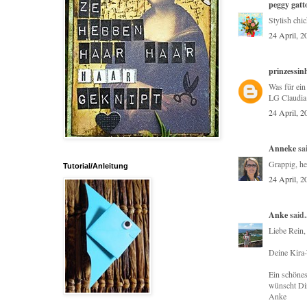
peggy gatt
Stylish chic
24 April, 2
prinzessin
Was für ei
LG Claudia
24 April, 2
Anneke
sai
Grappig, he
Tutorial/Anleitung
24 April, 2
Anke
said.
Liebe Rein,
Deine Kira-
Ein schöne
wünscht Di
Anke