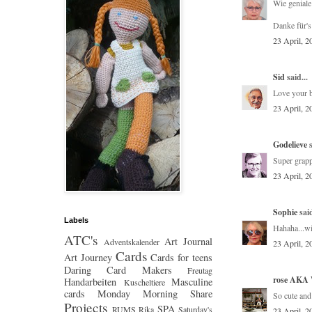
Wie geniale 
Danke für
23 April, 2
Sid
said...
Love your b
23 April, 2
Godelieve
s
Super grapp
23 April, 2
Sophie
said
Labels
Hahaha...wie
ATC's
Art Journal
Adventskalender
23 April, 2
Cards
Art Journey
Cards for teens
Daring Card Makers
Freutag
rose AKA W
Handarbeiten
Masculine
Kuscheltiere
cards
Monday Morning Share
So cute and
Projects
SPA
RUMS
Rika
Saturday's
23 April, 2