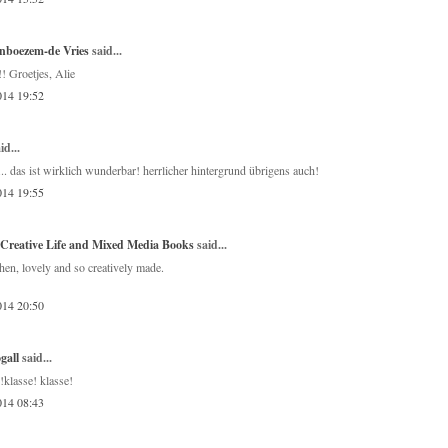
nboezem-de Vries
said...
! Groetjes, Alie
014 19:52
id...
as ist wirklich wunderbar! herrlicher hintergrund übrigens auch!
014 19:55
Creative Life and Mixed Media Books
said...
hen, lovely and so creatively made.
014 20:50
gall
said...
!klasse! klasse!
014 08:43