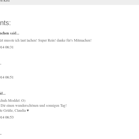
en Kira
nts:
rnchen
said...
etzt musste ich laut lachen! Super Rein! danke für's Mitmachen!
014 06:31
.
014 06:51
d...
Schuh-Moddel :O)
 Dir einen wunderschönen und sonnigen Tag!
ste Grüße, Claudia ♥
014 06:53
..