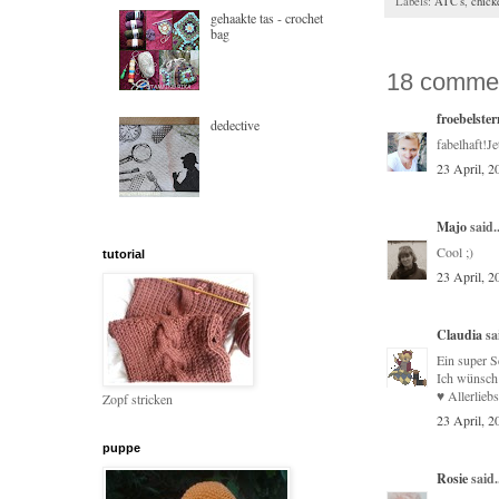
Labels:
ATC's
,
chick
gehaakte tas - crochet
bag
18 comme
froebelste
dedective
fabelhaft!J
23 April, 2
Majo
said..
Cool ;)
tutorial
23 April, 2
Claudia
sai
Ein super 
Ich wünsch
♥ Allerlieb
Zopf stricken
23 April, 2
puppe
Rosie
said.